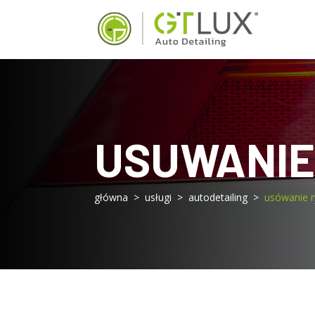
USUWANIE
główna > usługi > autodetailing >
usówanie r