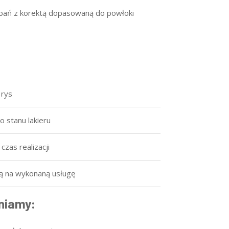
rapań z korektą dopasowaną do powłoki
 rys
 stanu lakieru
czas realizacji
ją na wykonaną usługę
niamy: