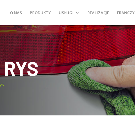
O NAS
PRODUKTY
USŁUGI
REALIZACJE
FRANCZY
 RYS
ys