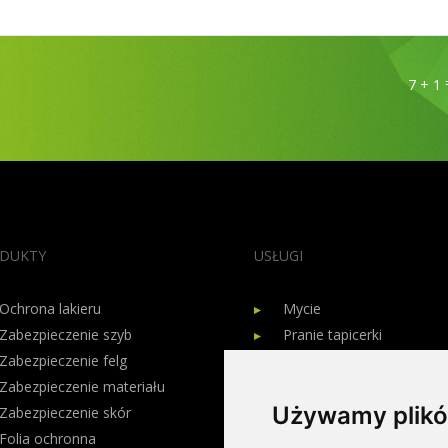
7 + 1
DUKTY
USŁUGI
Ochrona lakieru
Mycie
Zabezpieczenie szyb
Pranie tapicerki
Zabezpieczenie felg
Kosmetyka skór
Zabezpieczenie materiału
Renowacja skór
Używamy plikó
Zabezpieczenie skór
Usuwanie rys
Folia ochronna
Pielęgnacja lakieru