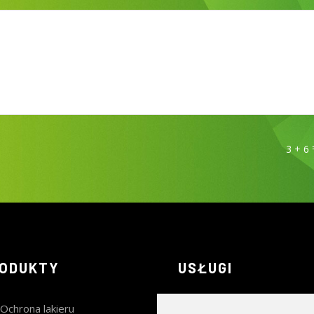
3 + 6
ODUKTY
USŁUGI
Ochrona lakieru
Mycie