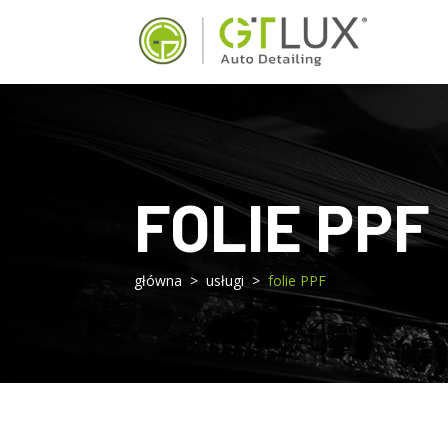
FOLIE PPF
główna > usługi >
folie PPF