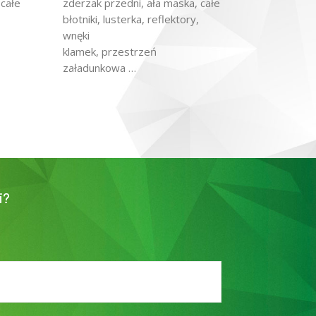
 całe
zderzak przedni, ała maska, całe
błotniki, lusterka, reflektory,
wnęki
klamek, przestrzeń
załadunkowa …
i?