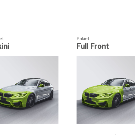
et
Pakiet
kini
Full Front