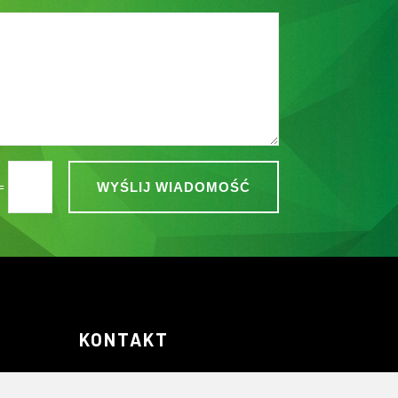
=
WYŚLIJ WIADOMOŚĆ
KONTAKT
ul. Zielonogórska 1 c