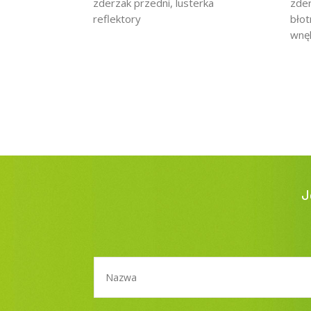
zderzak przedni, lusterka
zder
reflektory
błot
wnęk
J