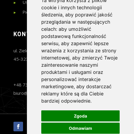
Ta witryna korzysta z plików
Usuwanie rys
cookie i innych technologii
Pielęgnacja lakieru
śledzenia, aby poprawić jakość
przeglądania w następujących
celach:
aby umożliwić
KONTAKT
podstawową funkcjonalność
serwisu
,
aby zapewnić lepsze
ul. Zielonogórska 1 c
wrażenia z korzystania ze strony
internetowej
,
aby zmierzyć Twoje
45-323 Opole
zainteresowanie naszymi
produktami i usługami oraz
personalizować interakcje
+48 730 080 418
marketingowe
,
aby dostarczać
biuro@gtlux.pl
reklamy które są dla Ciebie
bardziej odpowiednie
.
Zgoda
Odmawiam