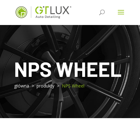
NPS WHEEL
główna > produkty >
NPS Wheel