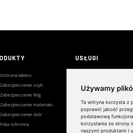
ODUKTY
USŁUGI
Ochrona lakieru
Mycie
Zabezpieczenie szyb
Pranie tapicerki
Używamy plikó
Zabezpieczenie felg
Kosmetyka skór
Ta witryna korzysta z p
Zabezpieczenie materiału
Renowacja skór
poprawić jakość przeg
Zabezpieczenie skór
Usuwanie rys
podstawową funkcjona
korzystania ze strony 
Folia ochronna
Pielęgnacja lakieru
naszymi produktami i u