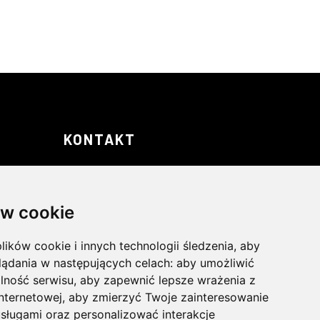
KONTAKT
ul. Zielonogórska 1 c
45-323 Opole
w cookie
lików cookie i innych technologii śledzenia, aby
+48 730 080 418
lądania w następujących celach:
aby umożliwić
lność serwisu
,
aby zapewnić lepsze wrażenia z
biuro@gtlux.pl
internetowej
,
aby zmierzyć Twoje zainteresowanie
sługami oraz personalizować interakcje